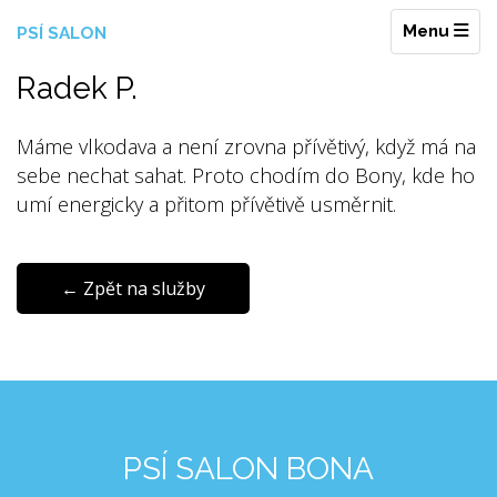
Toggle nav
Menu
PSÍ SALON
Radek P.
Máme vlkodava a není zrovna přívětivý, když má na
sebe nechat sahat. Proto chodím do Bony, kde ho
umí energicky a přitom přívětivě usměrnit.
← Zpět na služby
PSÍ SALON BONA