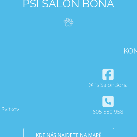
PSÍ SALON BONA
KO
@PsiSalonBona
 Svítkov
605 580 958
KDE NÁS NAJDETE NA MAPĚ