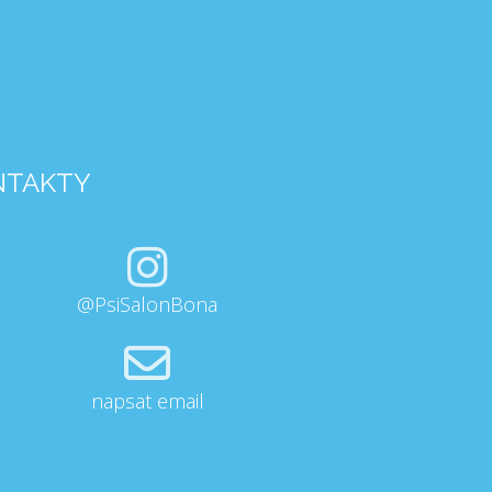
NTAKTY
@PsiSalonBona
napsat email