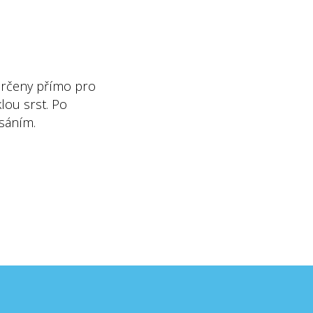
O NÁS
REZERVACE
CENÍK
KONTAKT
určeny přímo pro
klou srst. Po
sáním.