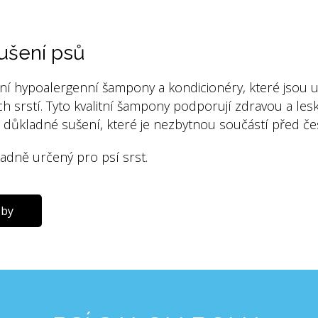
NAŠE SLUŽBY
ušení psů
ní hypoalergenní šampony a kondicionéry, které jsou 
ích srstí. Tyto kvalitní šampony podporují zdravou a les
 důkladné sušení, které je nezbytnou součástí před če
adně určený pro psí srst.
žby