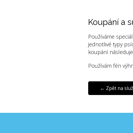
PSÍ SALON
Koupání a s
Používáme speciál
jednotlivé typy ps
koupání následuje
Používám fén výhr
← Zpět na slu